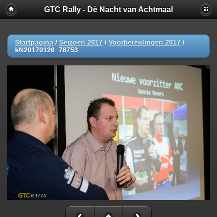
GTC Rally - Dè Nacht van Achtmaal
Startpagina
/
Seizoen 2017
/
Voorbereidingen 2017
/
kN20170126_78753