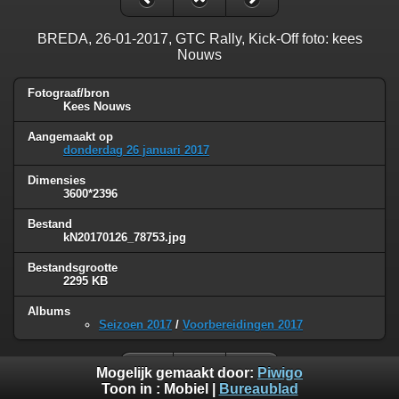
BREDA, 26-01-2017, GTC Rally, Kick-Off foto: kees
Nouws
Fotograaf/bron
Kees Nouws
Aangemaakt op
donderdag 26 januari 2017
Dimensies
3600*2396
Bestand
kN20170126_78753.jpg
Bestandsgrootte
2295 KB
Albums
Seizoen 2017
/
Voorbereidingen 2017
Mogelijk gemaakt door:
Piwigo
Toon in :
Mobiel
|
Bureaublad