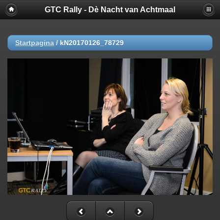
GTC Rally - Dè Nacht van Achtmaal
Startpagina
/
kN20170126_78729