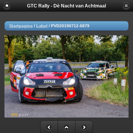
GTC Rally - Dè Nacht van Achtmaal
Startpagina
/
Label
/
PVD20190712-6879