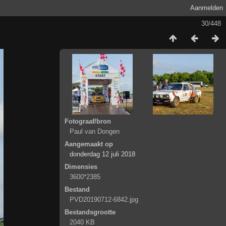
Aanmelden
30/448
Fotograaf/bron
Paul van Dongen
Aangemaakt op
donderdag 12 juli 2018
Dimensies
3600*2385
Bestand
PVD20190712-6842.jpg
Bestandsgrootte
2040 KB