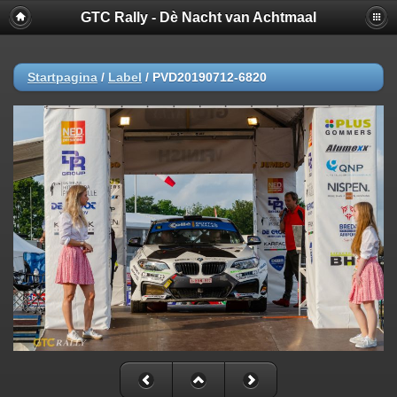
GTC Rally - Dè Nacht van Achtmaal
Startpagina
/
Label
/
PVD20190712-6820