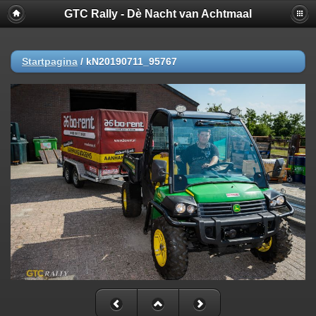
GTC Rally - Dè Nacht van Achtmaal
Startpagina
/
kN20190711_95767