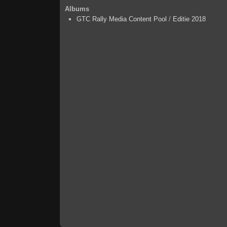
Albums
GTC Rally Media Content Pool
/
Editie 2018