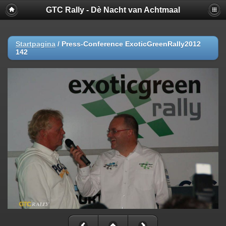
GTC Rally - Dè Nacht van Achtmaal
Startpagina
/
Press-Conference ExoticGreenRally2012
142