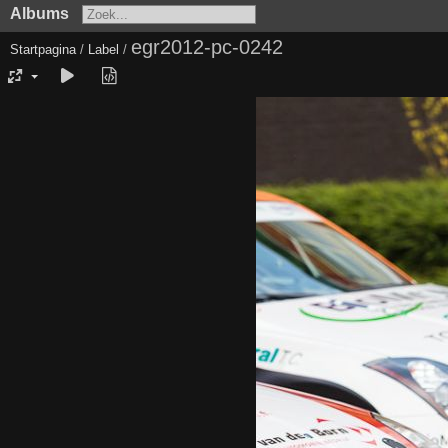
Albums
egr2012-pc-0242
Startpagina
/
Label
/