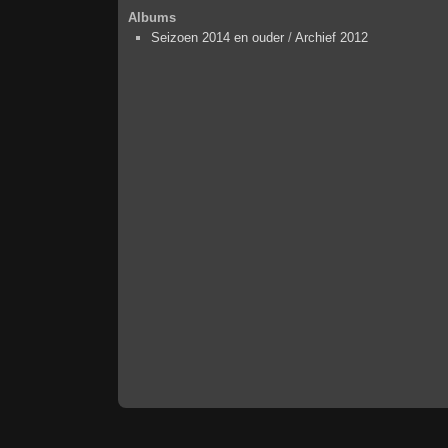
Albums
Seizoen 2014 en ouder
/
Archief 2012