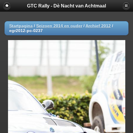
GTC Rally - Dè Nacht van Achtmaal
Startpagina
/
Seizoen 2014 en ouder
/
Archief 2012
/
egr2012-pc-0237