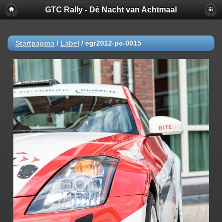
GTC Rally - Dè Nacht van Achtmaal
Startpagina
/
Label
/
egr2012-pc-0015