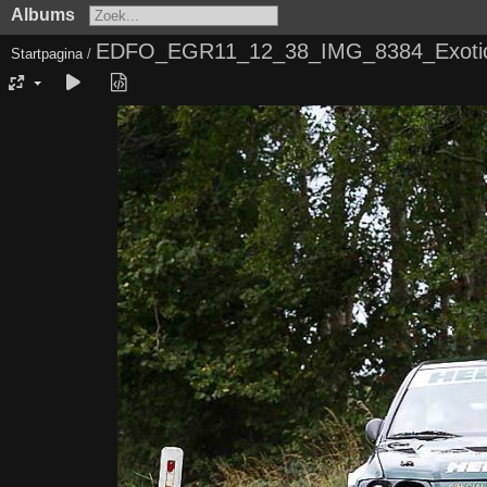
Albums
EDFO_EGR11_12_38_IMG_8384_Exotic_
Startpagina
/