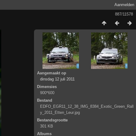
Aanmelden
887/11578
Aangemaakt op
dinsdag 12 juli 2011
Dimensies
900*600
Bestand
EDFO_EGR11_12_38_IMG_8384_Exotic_Green_Rall
y_2011_Etten_Leur.jpg
Bestandsgrootte
301 KB
Albums