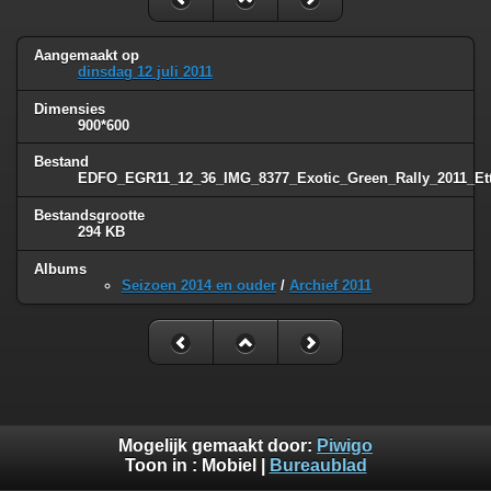
Aangemaakt op
dinsdag 12 juli 2011
Dimensies
900*600
Bestand
EDFO_EGR11_12_36_IMG_8377_Exotic_Green_Rally_2011_Ett
Bestandsgrootte
294 KB
Albums
Seizoen 2014 en ouder
/
Archief 2011
Mogelijk gemaakt door:
Piwigo
Toon in :
Mobiel
|
Bureaublad