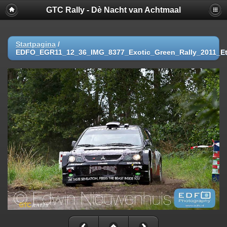
GTC Rally - Dè Nacht van Achtmaal
Startpagina
/
EDFO_EGR11_12_36_IMG_8377_Exotic_Green_Rally_2011_Et