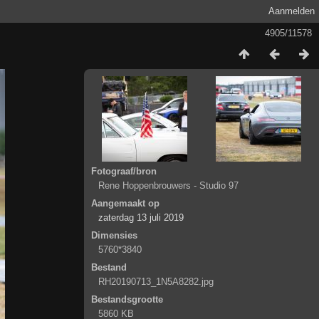
Aanmelden
4905/11578
Fotograaf/bron
Rene Hoppenbrouwers - Studio 97
Aangemaakt op
zaterdag 13 juli 2019
Dimensies
5760*3840
Bestand
RH20190713_1N5A8282.jpg
Bestandsgrootte
5860 KB