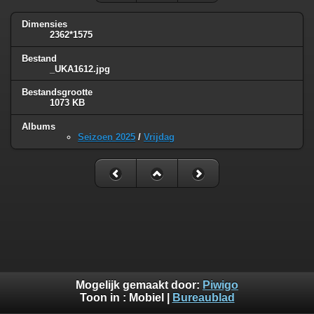
Dimensies
2362*1575
Bestand
_UKA1612.jpg
Bestandsgrootte
1073 KB
Albums
Seizoen 2025
/
Vrijdag
Mogelijk gemaakt door:
Piwigo
Toon in :
Mobiel
|
Bureaublad