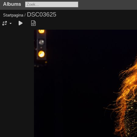
Albums
DSC03625
Startpagina
/