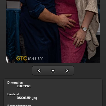
Dimensies
1280*1920
Bestand
DSC03354.jpg
Bestandsgrootte