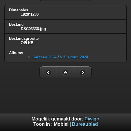
Dimensies
1920*1280
Bestand
DSC03336.jpg
Bestandsgrootte
745 KB
Albums
Seizoen 2024
/
VIP avond 2024
Mogelijk gemaakt door:
Piwigo
Toon in :
Mobiel
|
Bureaublad