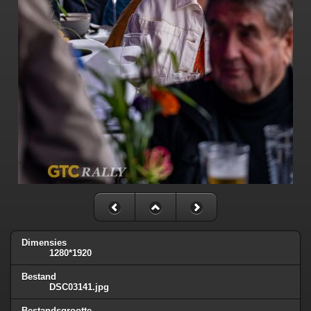
Dimensies
1280*1920
Bestand
DSC03141.jpg
Bestandsgrootte