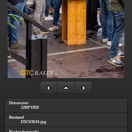
Dimensies
1280*1920
Bestand
DSC03034.jpg
Bestandsgrootte