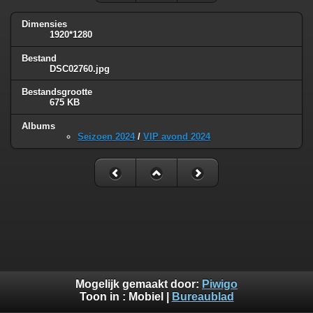
Dimensies
1920*1280
Bestand
DSC02760.jpg
Bestandsgrootte
675 KB
Albums
Seizoen 2024
/
VIP avond 2024
Mogelijk gemaakt door:
Piwigo
Toon in :
Mobiel
|
Bureaublad