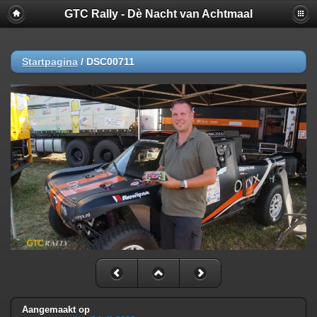
GTC Rally - Dè Nacht van Achtmaal
Startpagina
/
DSC00711
Aangemaakt op