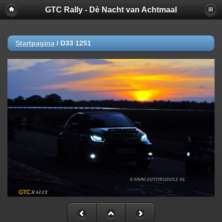
GTC Rally - Dè Nacht van Achtmaal
Startpagina
/
D33 1251