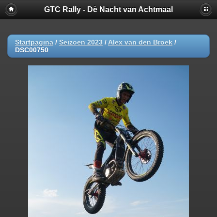
GTC Rally - Dè Nacht van Achtmaal
Startpagina
/
Seizoen 2023
/
Alex van den Broek
/
DSC00750