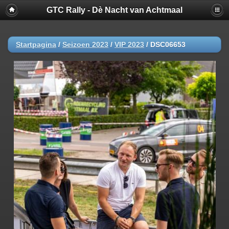
GTC Rally - Dè Nacht van Achtmaal
Startpagina
/
Seizoen 2023
/
VIP 2023
/
DSC06653