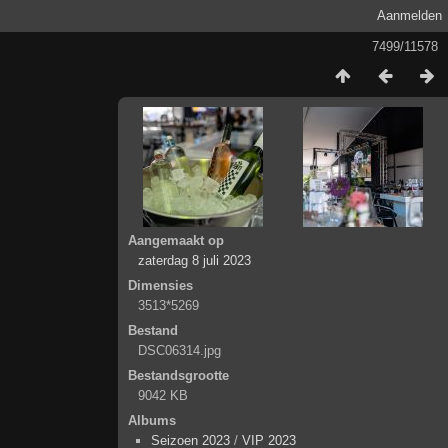
Aanmelden
7499/11578
Aangemaakt op
zaterdag 8 juli 2023
Dimensies
3513*5269
Bestand
DSC06314.jpg
Bestandsgrootte
9042 KB
Albums
Seizoen 2023
/
VIP 2023