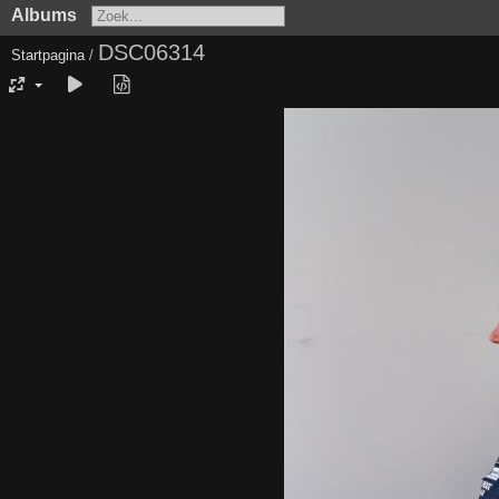
Albums
DSC06314
Startpagina
/