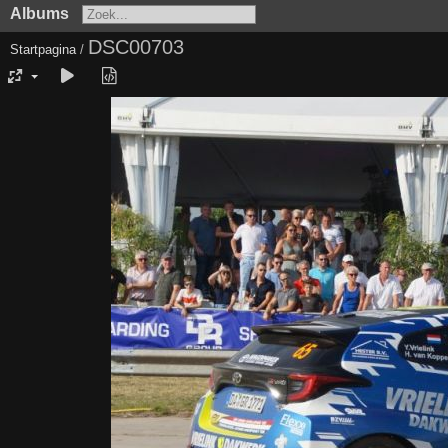
Albums
DSC00703
Startpagina
/