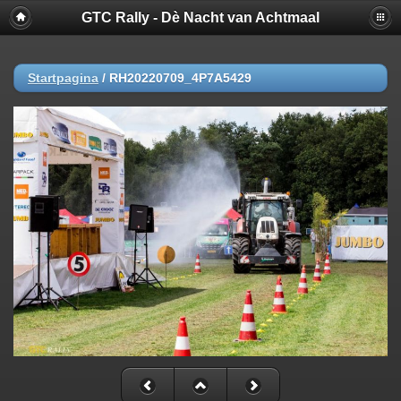
GTC Rally - Dè Nacht van Achtmaal
Startpagina
/
RH20220709_4P7A5429