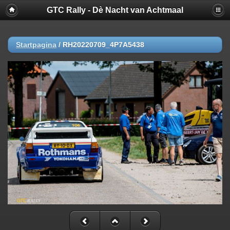
GTC Rally - Dè Nacht van Achtmaal
Startpagina
/
RH20220709_4P7A5438