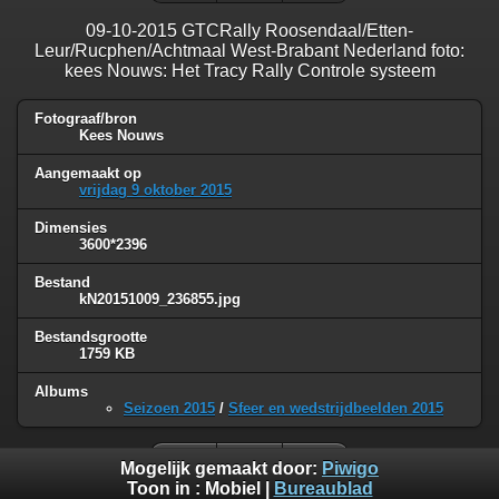
09-10-2015 GTCRally Roosendaal/Etten-
Leur/Rucphen/Achtmaal West-Brabant Nederland foto:
kees Nouws: Het Tracy Rally Controle systeem
Fotograaf/bron
Kees Nouws
Aangemaakt op
vrijdag 9 oktober 2015
Dimensies
3600*2396
Bestand
kN20151009_236855.jpg
Bestandsgrootte
1759 KB
Albums
Seizoen 2015
/
Sfeer en wedstrijdbeelden 2015
Mogelijk gemaakt door:
Piwigo
Toon in :
Mobiel
|
Bureaublad