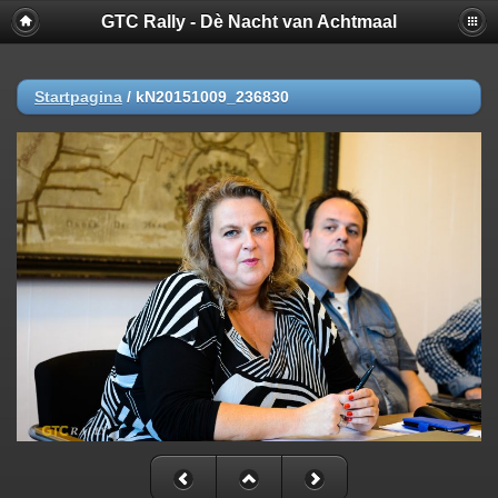
GTC Rally - Dè Nacht van Achtmaal
Startpagina
/
kN20151009_236830