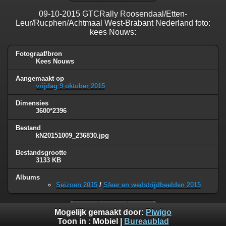
09-10-2015 GTCRally Roosendaal/Etten-
Leur/Rucphen/Achtmaal West-Brabant Nederland foto:
kees Nouws:
Fotograaf/bron
Kees Nouws
Aangemaakt op
vrijdag 9 oktober 2015
Dimensies
3600*2396
Bestand
kN20151009_236830.jpg
Bestandsgrootte
3133 KB
Albums
Seizoen 2015
/
Sfeer en wedstrijdbeelden 2015
Mogelijk gemaakt door:
Piwigo
Toon in :
Mobiel
|
Bureaublad