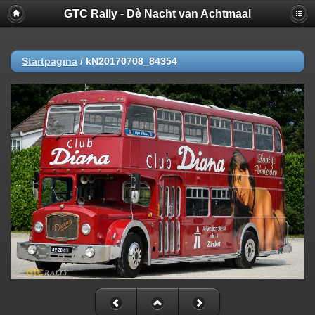
GTC Rally - Dè Nacht van Achtmaal
Startpagina
/
kN20170708_84354