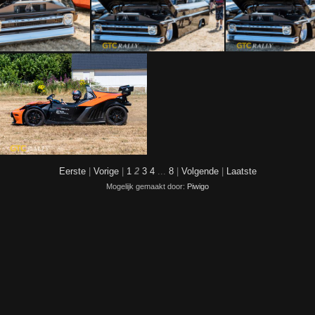
20180714-5631
PVD20180714-5634
PVD20180714-
20180714-5656
PVD20180714-5657
PVD20180714-
Eerste
|
Vorige
|
1
2
3
4
...
8
|
Volgende
|
Laatste
Mogelijk gemaakt door:
Piwigo
PVD20180714-5679