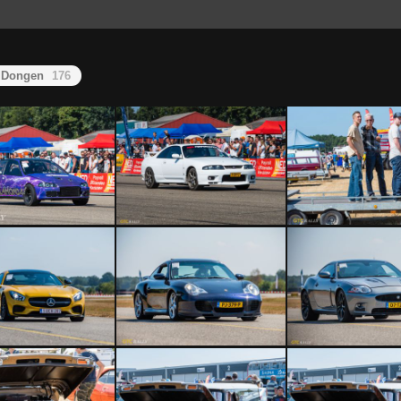
n Dongen
176
20180714-5614
PVD20180714-5615
PVD20180714-