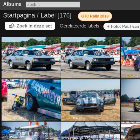
Albums
Startpagina
/
Label
176
GTC Rally 2018
Zoek in deze set
Gerelateerde labels
+ Foto: Paul va
PVD20180714-5603
PVD20180714-5603
PVD