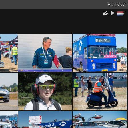
Aanmelden
5616
PVD20180714-5617
PVD20180714-5620