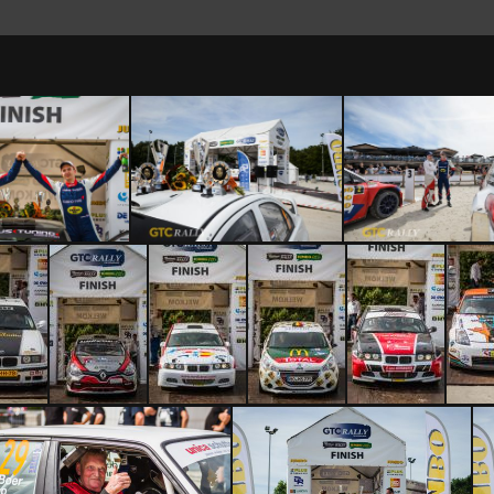
170709_082
kN20170709_86352
kN20170709_86